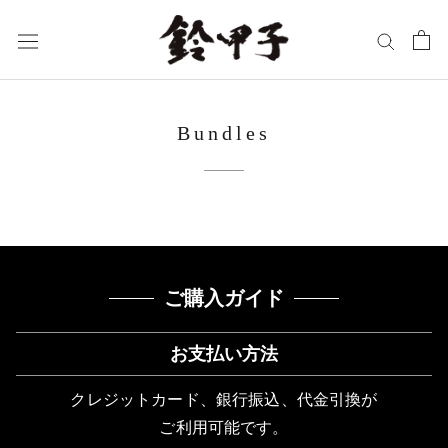
ス
キ
ッ
プ
し
Bundles
て
コ
ン
テ
ン
ツ
ご購入ガイド
に
移
お支払い方法
動
クレジットカード、銀行振込、代金引換が
す
ご利用可能です。
る