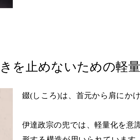
動きを止めないための軽
錣(しころ)は、首元から肩にか
伊達政宗の兜では、軽量化を意
形する構造が用いられています