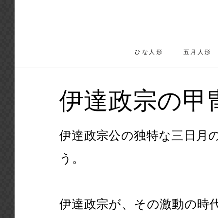
ス
キ
ッ
ひな人形
五月人形
プ
ひな人形
し
て
伊達政宗の甲
コ
ン
伊達政宗公の独特な三日月
テ
ン
う。
ツ
に
伊達政宗が、その激動の時
移