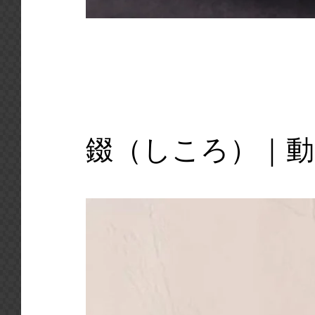
錣（しころ）｜