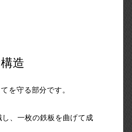
量構造
けてを守る部分です。
識し、一枚の鉄板を曲げて成
。