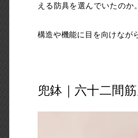
動
える防具を選んでいたのか
す
る
構造や機能に目を向けなが
兜鉢｜六十二間筋