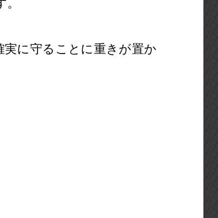
す。
確実に守ることに重きが置か