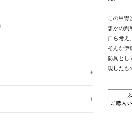
この甲冑
誰かの判
自ら考え
そんな伊
防具とし
現したも