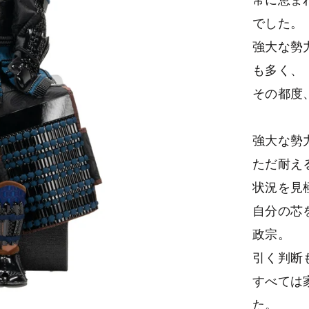
常に恵ま
でした。
強大な勢
も多く、
その都度
強大な勢
ただ耐え
状況を見
自分の芯
政宗。
引く判断
すべては
た。