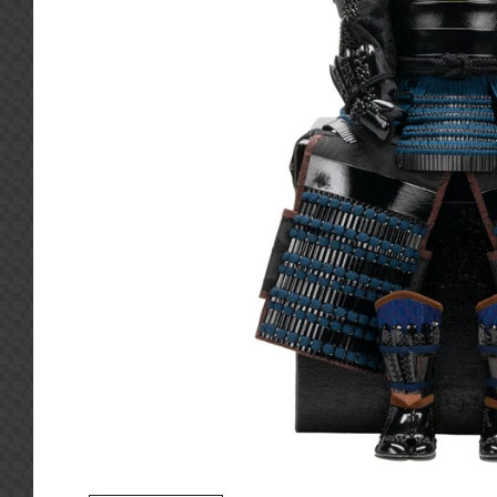
動
す
る