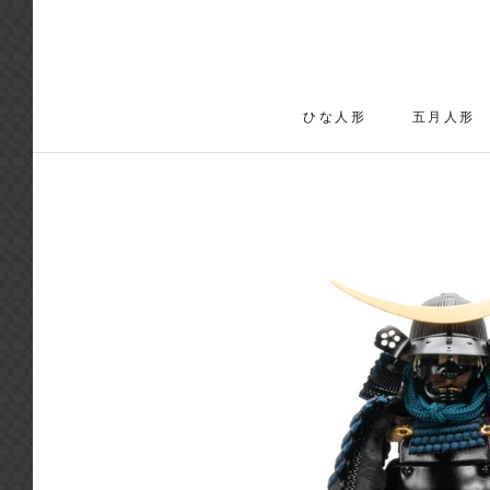
ス
キ
ッ
ひな人形
五月人形
プ
ひな人形
し
て
コ
ン
テ
ン
ツ
に
移