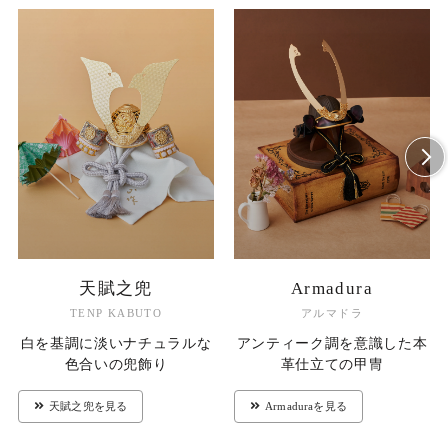
天賦之兜
Armadura
TENP KABUTO
アルマドラ
白を基調に淡いナチュラルな
アンティーク調を意識した本
色合いの兜飾り
革仕立ての甲冑
天賦之兜を見る
Armaduraを見る