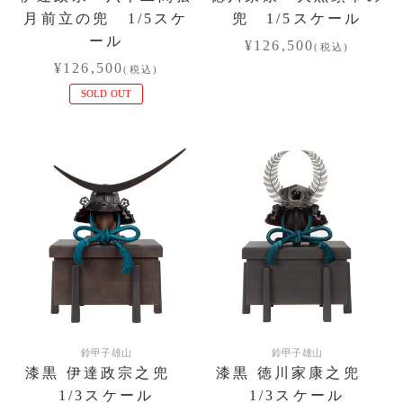
月前立の兜 1/5スケ
兜 1/5スケール
ール
¥126,500
(税込)
¥126,500
(税込)
SOLD OUT
鈴甲子雄山
鈴甲子雄山
漆黒 伊達政宗之兜
漆黒 徳川家康之兜
1/3スケール
1/3スケール