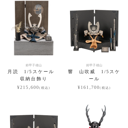
鈴甲子雄山
鈴甲子雄山
月読 1/5スケール
響 山吹威 1/5スケ
収納台飾り
ール
¥215,600
¥161,700
(税込)
(税込)