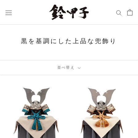
ス
キ
ッ
プ
し
黒を基調にした上品な兜飾り
て
コ
ン
並べ替え
テ
ン
ツ
に
移
動
す
る