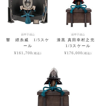
鈴甲子雄山
鈴甲子雄山
響 縹糸威 1/5スケ
漆黒 真田幸村之兜
ール
1/3スケール
¥161,700
¥176,000
(税込)
(税込)