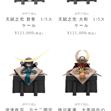
鈴甲子雄山
鈴甲子雄山
天賦之兜 群青 1/5ス
天賦之兜 大和 1/5ス
ケール
ケール
¥121,000
¥121,000
(税込)
(税込)
鈴甲子雄山
鈴甲子雄山
伊達政宗 六十二間弦
徳川家康 大黒頭巾の